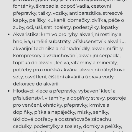
fontánky, škrabadla, odpočívadla, cestovní
přepravky, tašky, vozíky, antiparazitika, stresové
kapky, pelíšky, kukaně, domečky, dvířka, péče o
zuby, oči, uši, srst, toalety, podestýlky, lopatky
Akvaristika: krmivo pro ryby, akvarijní rostliny a
hnojiva, umělé substráty, příslušenství k akváriu,
akvarijní technika a náhradní díly, akvarijní filtry,
kompresory a vzduchování, akvarijní čerpadla,
topítka do akvárií, léčiva, vitamíny a minerály,
potřeby pro mořská akvária, akvarijní nábytkové
sety, osvětlení, čištění akvárií a úprava vody,
dekorace do akvárií
Hlodavci: klece a přepravky, vybavení klecí a
příslušenství, vitamíny a doplňky stravy, postroje
pro venčení, ohrádky, přepravky, krmiva a
doplňky, pítka a napáječky, misky, seníky,
úklidové potřeby a odstraňovače zápachu,
cedulky, podestýlky a toalety, domky a pelíšky,