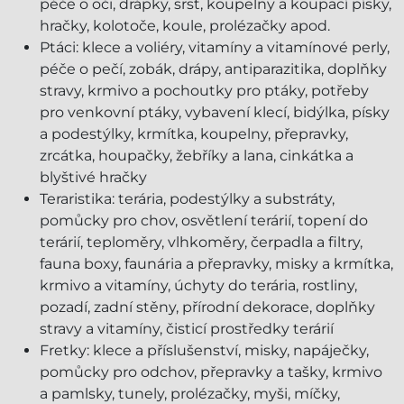
péče o oči, drápky, srst, koupelny a koupací písky,
hračky, kolotoče, koule, prolézačky apod.
Ptáci: klece a voliéry, vitamíny a vitamínové perly,
péče o pečí, zobák, drápy, antiparazitika, doplňky
stravy, krmivo a pochoutky pro ptáky, potřeby
pro venkovní ptáky, vybavení klecí, bidýlka, písky
a podestýlky, krmítka, koupelny, přepravky,
zrcátka, houpačky, žebříky a lana, cinkátka a
blyštivé hračky
Teraristika: terária, podestýlky a substráty,
pomůcky pro chov, osvětlení terárií, topení do
terárií, teploměry, vlhkoměry, čerpadla a filtry,
fauna boxy, faunária a přepravky, misky a krmítka,
krmivo a vitamíny, úchyty do terária, rostliny,
pozadí, zadní stěny, přírodní dekorace, doplňky
stravy a vitamíny, čisticí prostředky terárií
Fretky: klece a příslušenství, misky, napáječky,
pomůcky pro odchov, přepravky a tašky, krmivo
a pamlsky, tunely, prolézačky, myši, míčky,