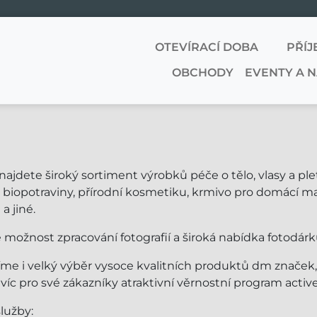
OTEVÍRACÍ DOBA
PŘÍJ
OBCHODY
EVENTY A 
ajdete široký sortiment výrobků péče o tělo, vlasy a pl
 biopotraviny, přírodní kosmetiku, krmivo pro domácí ma
 a jiné.
 možnost zpracování fotografií a široká nabídka fotodárk
me i velký výběr vysoce kvalitních produktů dm značek, 
íc pro své zákazníky atraktivní věrnostní program activ
služby: