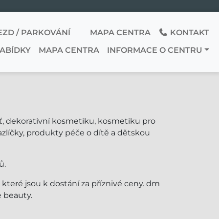
EZD / PARKOVÁNÍ
MAPA CENTRA
KONTAKT
NABÍDKY
MAPA CENTRA
INFORMACE O CENTRU
eť, dekorativní kosmetiku, kosmetiku pro
zlíčky, produkty péče o dítě a dětskou
ů.
které jsou k dostání za příznivé ceny. dm
e beauty.