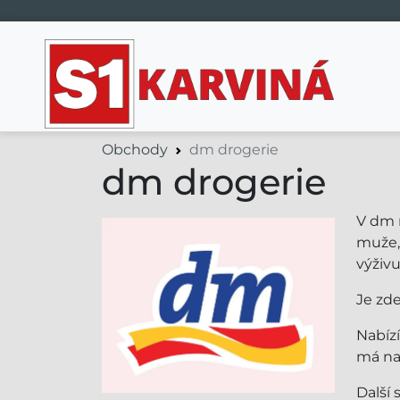
Hlavní navigace
Obchody
dm drogerie
dm drogerie
V dm n
muže,
výživu
Je zde
Nabízí
má nav
Další 