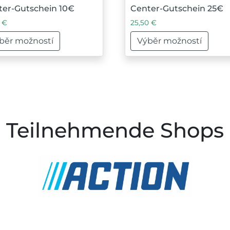
ter-Gutschein 10€
Center-Gutschein 25€
0 €
0
€
25,50
€
běr možností
Výběr možností
 lze vybrat na stránce produktu
o produkt má více variant. Možnosti lze vybrat na strán
Tento produkt má více v
Teilnehmende Shops