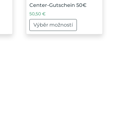
Center-Gutschein 50€
50,50
€
Výběr možností
ce produktu
ariant. Možnosti lze vybrat na stránce produktu
Tento produkt má více variant. Možnosti lze