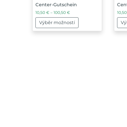
Center-Gutschein
Cen
Rozpětí cen: 10,50 € až 100,5
10,50
€
–
100,50
€
10,5
Výběr možností
Vý
Tento produkt má více variant. Možnosti
Tent